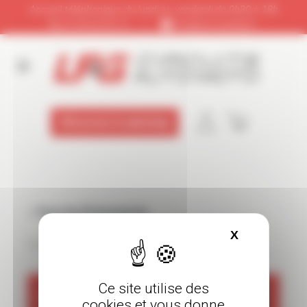
Panneau de gestion des cookies
Accueil téléphonique du lundi au vendredi de 9h30 à 18h
01 64 65 92 12
|
info@circuitslfg.fr
Découvrez le planning
« Tous les Évènements
X
Masquer le
Cet évènement est passé
Ce site utilise des
FERMETURE DU CIRCUIT
cookies et vous donne