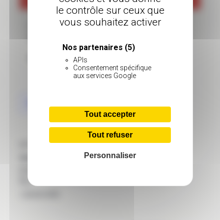
le contrôle sur ceux que
vous souhaitez activer
LES CIRCUITS LFG SERONT FERMES DU
23 DECEMBRE AU 2 JANVIER 2023
Nos partenaires
(5)
BELLES FETES DE FIN D’ANNEE
APIs
Consentement spécifique
aux services Google
Ajouter au calendrier
Tout accepter
Tout refuser
DÉTAILS
Personnaliser
Début :
23 décembre 2022
Fin :
1 janvier 2023