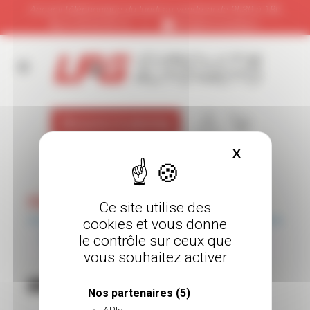
Panneau de gestion des cookies
Accueil téléphonique du lundi au vendredi de 9h30 à 18h
01 64 65 92 12
|
info@circuitslfg.fr
Découvrez le planning
X
Masquer le
PANIER
Ce site utilise des
cookies et vous donne
le contrôle sur ceux que
Votre panier est actuellement vide.
vous souhaitez activer
Retour à la boutique
Nos partenaires
(5)