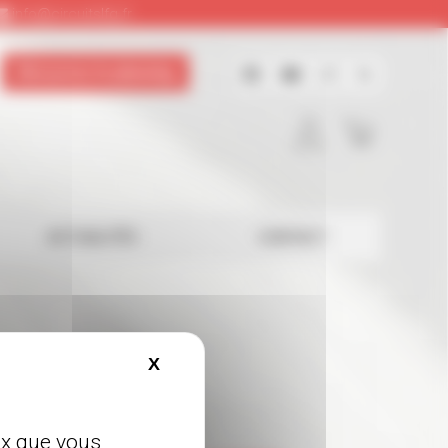
info@circuitslfg.fr
Découvrez le planning
Facebook
YouTube
Instagra
X
Twitt
ACTUALITÉS
CONTACT
X
Masquer le bandeau des cookies
eux que vous