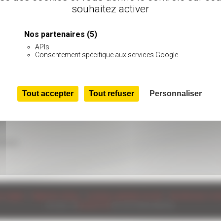
souhaitez activer
Nos partenaires
(5)
APIs
Consentement spécifique aux services Google
DÉTAILS
Ajouter au calendrier
Date :
6 août 202
Tout accepter
Tout refuser
Personnaliser
.6 km
ns légales
|
Règlement intérieur
|
Conditions générales de vente
|
Site réalisé par L'Aut
© 2026 - ©
Circuits LFG
est une marque déposée