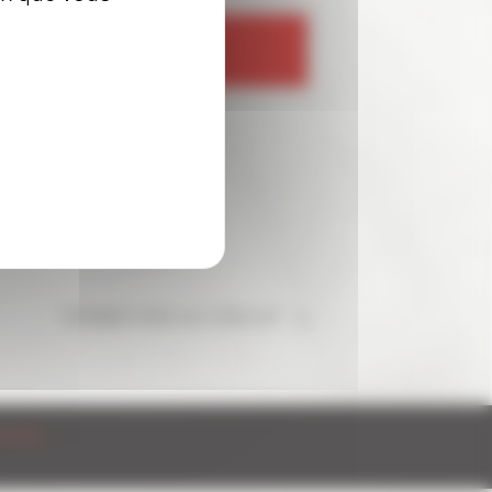
3
FERMETURE DU CIRCUIT
re Tribu