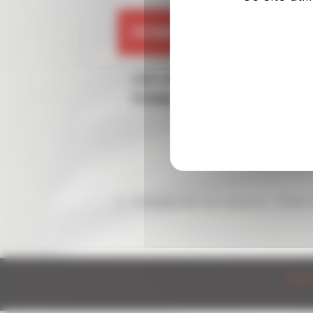
FERMETURE DU CIRCUIT
LES CIRCUITS LFG SONT
FERMES LE 6 AOUT 2023
Roulage auto par sessions – Piste 3
Mentio