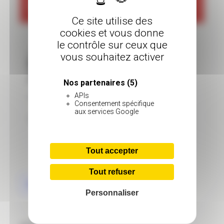
STUNT
Ce site utilise des
cookies et vous donne
le contrôle sur ceux que
vous souhaitez activer
Nos partenaires
(5)
APIs
Renseignements et réservations :
Consentement spécifique
aux services Google
http://www.mecaniqueshow.fr/
Tout accepter
Tout refuser
Ajouter au calendrier
Personnaliser