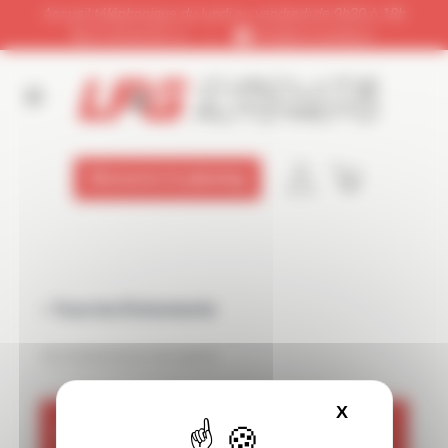
Panneau de gestion des cookies
Accueil téléphonique du lundi au vendredi de 9h30 à 18h
01 64 65 92 12
|
info@circuitslfg.fr
Découvrez le planning
« Tous les Évènements
Cet évènement est passé
X
Masquer le
MECANIQUE SHOW – ECOLE