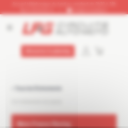
Panneau de gestion des cookies
Accueil téléphonique du lundi au vendredi de 9h30 à 18h
01 64 65 92 12
|
info@circuitslfg.fr
Découvrez le planning
« Tous les Évènements
Cet évènement est passé
Moto France Racing