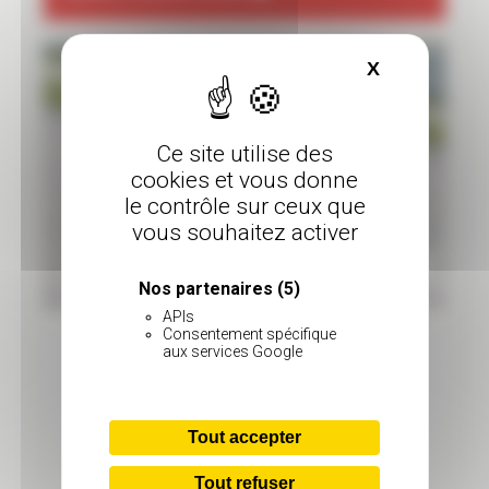
X
Masquer le
Ce site utilise des
cookies et vous donne
le contrôle sur ceux que
vous souhaitez activer
Nos partenaires
(5)
APIs
Consentement spécifique
Roulage Moto par LFG
aux services Google
129€ la journée pour les hommes
124€ la journée pour les femmes
Tout accepter
Option intempérie à 20€
Tout refuser