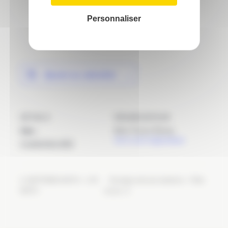
Personnaliser
Ajouter au calendrier
DÉTAILS
ORGANISATEUR
Moto France Racing
Date :
Voir le site Organisateur
2 septembre 2023
Roulage auto par sessions – Piste
BAPTEMES MOTO – LFG
MOTO
3.6 km