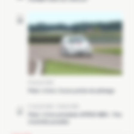
DIM
30
30 janvier 2022
Piste 1.6 km | Cours privés de pilotage
31 janvier 2022
-
2 février 2022
LUN
31
Piste 1.6 km privatisée APRES MIDI – Pas
d’activité possible