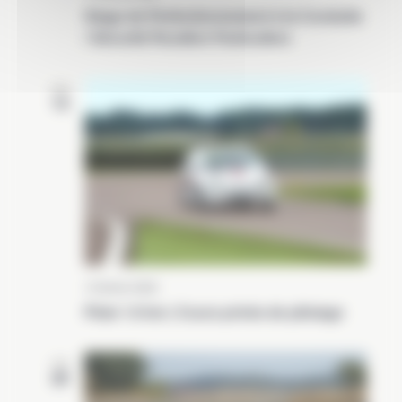
Stage de Perfectionnement à la Conduite
/ Sécurité Routière Particuliers
DIM
13
13 février 2022
Piste 1.6 km | Cours privés de pilotage
DIM
20